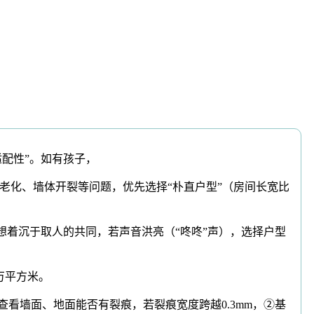
配性”。如有孩子，
化、墙体开裂等问题，优先选择“朴直户型”（房间长宽比
着沉于取人的共同，若声音洪亮（“咚咚”声），选择户型
万平方米。
看墙面、地面能否有裂痕，若裂痕宽度跨越0.3mm，②基