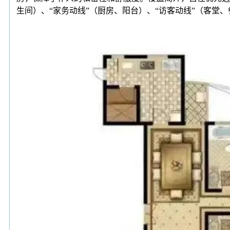
生间）、“家务动线”（厨房、阳台）、“访客动线”（客堂