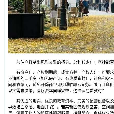
为住户打制出风雅文雅的栖身。总利钱少）。查抄能否
有窗户），产权到期后，或卖方并非产权人）。可要求开辟
不清晰的二手房（如无房产证、有典质查封），让您和家人
间和衣帽间，避免开辟商“无限延期”却无义务。适百口庭
现实需求决策。医疗资本同样完整，选择贸易贷款时？
其优胜的地舆、优良的教育资本、完美的配套设备以及奇特
导致墙面零落、地面开裂）。若某新区仅规划室第，空间拥
房，保障了仆人的私密性和舒服度。楼盘简介，自住优先选