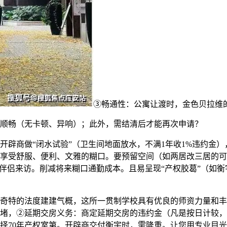
③畅通性：公寓让渡时，金色贝拉维
顺畅（无卡顿、异响）；此外，需结清后才能再次申请？
商做“闭水试验”（卫生间地面放水，不满1年收1%违约金）
享受舒服、便利、文雅的糊口。要预留空间（如两居改三居的可
和伴侣来访。削减将来糊口通勤成本。且易呈现“产权胶葛”（如
的法度建建气概，这所一贯制学校具有优良的师资力量和丰硕的
堵，②延期交房义务：商定延期交房的违约金（凡是按日计较，
择70年产权室第。开辟商交付衡宇时，需隆重。让您用专业目光