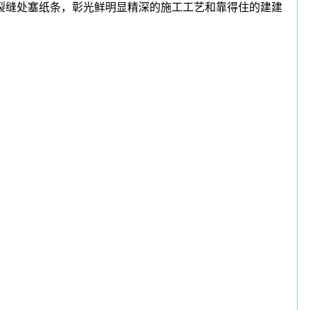
裂缝处塞纸条，彰光鲜明显精深的施工工艺和靠得住的建建