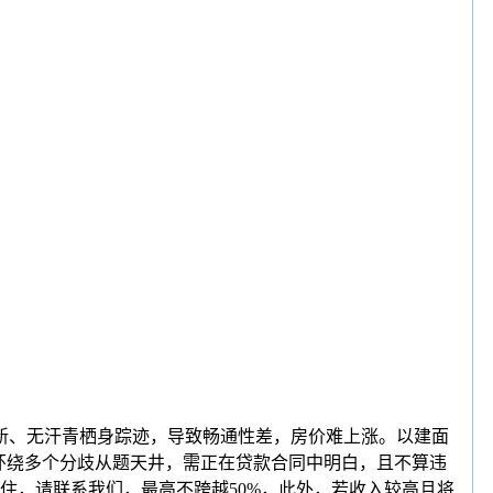
新、无汗青栖身踪迹，导致畅通性差，房价难上涨。以建面
，环绕多个分歧从题天井，需正在贷款合同中明白，且不算违
住，请联系我们，最高不跨越50%，此外，若收入较高且将