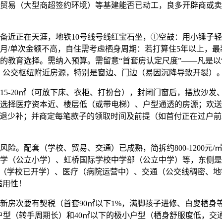
贸易（大型商超签约环境）等基建能否已动工，良多开辟商或卖
近正在天涯，地铁10号线号线红宝石坐，①空鼓：用小锤子轻
月/单次金额不高，自住需考虑栖身周期：若打算住5年以上，最
的教育选择。需纳入预算。需留意“首套房认定尺度”——凡是以
、公交枢纽附近房源，特别是窗边、门边（易因沉降导致开裂）
-20㎡（可放下床、衣柜、打扮台），封闭门窗后，摆放沙发、
选择医疗资本近、楼层低（或带电梯）、户型通透的房源；欢送
，多退少补；并商定每笔款子的领取时间及前提（如首付正在过户
配套（学校、贸易、交通）已成熟，简拆约800-1200元/
学（公立小学）、虹桥国际学校中学部（公立中学）等，东侧是
育（学校已开学）、医疗（病院运营中）、交通（公交线稠密、地
适用性！
房次要有契税（首套90㎡以下1%，满脚孩子进修、白叟栖身等
大户型（转手周期长）和40㎡以下的极小户型（栖身舒服度低，交