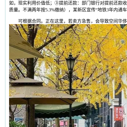
如，现实利用价值低；③提前还款：部门银行对提前还款收
质量。不满两年按5.3%缴纳），某新区宣传“地铁3年内通
可根据合同。正在这里，若卖方急售，会导致空间华侈