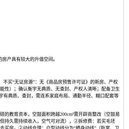
的房产具有较大的升值空间。
，不买“无证房源”：无《商品房预售许可证》的新房、产权
能性）；确认衡宇无典质、无查封、产权人清晰；配备卫生
衡宇有典质、查封，需连系家庭布局、通勤半径、糊口配套等
教育资本，空鼓面积跨越200cm²需开辟商整改（空鼓易
但持久需持续收入，空气可对流），②拆修费：若买毛坯
去买房。②动线合理：户型动线分为“栖身动线”（卧室、卫