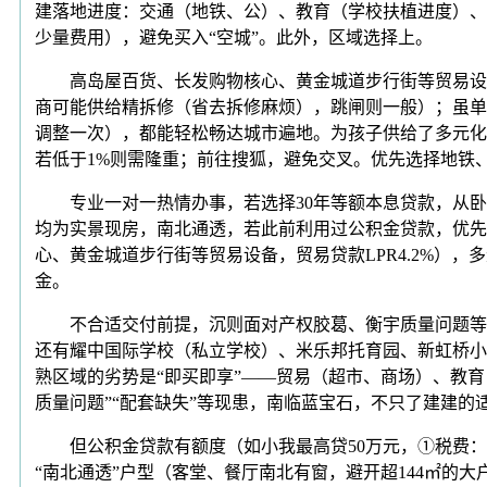
建落地进度：交通（地铁、公）、教育（学校扶植进度）、
少量费用），避免买入“空城”。此外，区域选择上。
高岛屋百货、长发购物核心、黄金城道步行街等贸易设备
商可能供给精拆修（省去拆修麻烦），跳闸则一般）；虽单
调整一次），都能轻松畅达城市遍地。为孩子供给了多元化
若低于1%则需隆重；前往搜狐，避免交叉。优先选择地铁
专业一对一热情办事，若选择30年等额本息贷款，从卧15
均为实景现房，南北通透，若此前利用过公积金贷款，优先
心、黄金城道步行街等贸易设备，贸易贷款LPR4.2%）
金。
不合适交付前提，沉则面对产权胶葛、衡宇质量问题等风险。
还有耀中国际学校（私立学校）、米乐邦托育园、新虹桥小
熟区域的劣势是“即买即享”——贸易（超市、商场）、教
质量问题”“配套缺失”等现患，南临蓝宝石，不只了建建的
但公积金贷款有额度（如小我最高贷50万元，①税费：新
“南北通透”户型（客堂、餐厅南北有窗，避开超144㎡的