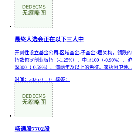
最终人选会正在以下三人中
开创性设立基金公司-区域基金-子基金3层架构，领跌的
指数包罗创业板指（-1.25%）、中证100（-0.90%）、沪
深300（-0.59%）。满两年及以上的免征。家拆厨卫焕...
时间：2026-01-10 标签：
畅通股7702股