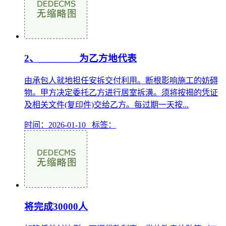
2、________为乙方地代表
由承包人就地担任安拆交付利用。断根影响施工的妨碍
物。甲方决定委托乙方进行居室拆潢。须将按揭的凭证
及相关文件(复印件)交给乙方。每过期一天按...
时间：2026-01-10 标签：
将完成30000人