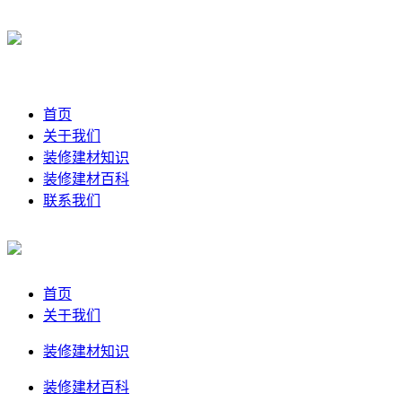
首页
关于我们
装修建材知识
装修建材百科
联系我们
首页
关于我们
装修建材知识
装修建材百科