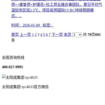
师++康复师+护理员+社工师五维办事团队，夏日平均气
温较市区低2.5℃，项目采用国际CCRC持续照顾模
式，...
时间：2026-01-09 标签：
首页
上一页
1
2
3
4
5
6
7
下一页
末页
共
70
页
691
条
全国咨询热线
400-027-9995
太阳成集团·tyc4633官方微信
关于我们